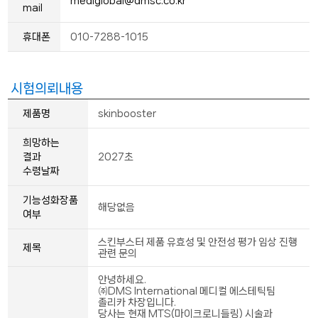
mediglobal@dmsc.co.kr
mail
휴대폰
010-7288-1015
시험의뢰내용
제품명
skinbooster
희망하는
결과
2027초
수령날짜
기능성화장품
해당없음
여부
스킨부스터 제품 유효성 및 안전성 평가 임상 진행
제목
관련 문의
안녕하세요.
㈜DMS International 메디컬 에스테틱팀
졸리카 차장입니다.
당사는 현재 MTS(마이크로니들링) 시술과