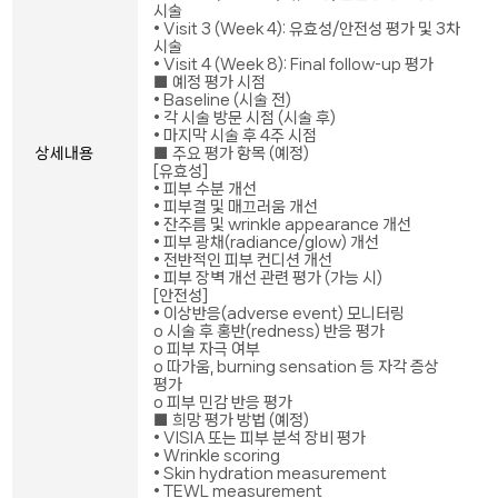
시술
• Visit 3 (Week 4): 유효성/안전성 평가 및 3차
시술
• Visit 4 (Week 8): Final follow-up 평가
■ 예정 평가 시점
• Baseline (시술 전)
• 각 시술 방문 시점 (시술 후)
• 마지막 시술 후 4주 시점
상세내용
■ 주요 평가 항목 (예정)
[유효성]
• 피부 수분 개선
• 피부결 및 매끄러움 개선
• 잔주름 및 wrinkle appearance 개선
• 피부 광채(radiance/glow) 개선
• 전반적인 피부 컨디션 개선
• 피부 장벽 개선 관련 평가 (가능 시)
[안전성]
• 이상반응(adverse event) 모니터링
o 시술 후 홍반(redness) 반응 평가
o 피부 자극 여부
o 따가움, burning sensation 등 자각 증상
평가
o 피부 민감 반응 평가
■ 희망 평가 방법 (예정)
• VISIA 또는 피부 분석 장비 평가
• Wrinkle scoring
• Skin hydration measurement
• TEWL measurement