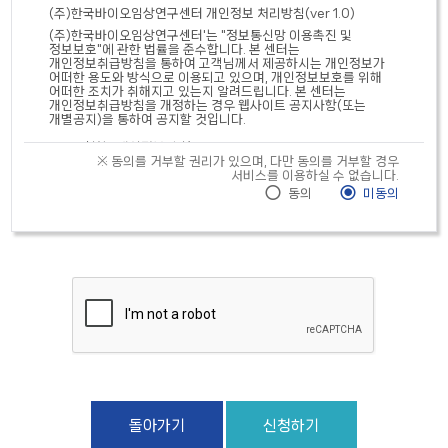
(주)한국바이오임상연구센터 개인정보 처리방침(ver 1.0)
(주)한국바이오임상연구센터'는 "정보통신망 이용촉진 및
정보보호"에 관한 법률을 준수합니다. 본 센터는
개인정보취급방침을 통하여 고객님께서 제공하시는 개인정보가
어떠한 용도와 방식으로 이용되고 있으며, 개인정보보호를 위해
어떠한 조치가 취해지고 있는지 알려드립니다. 본 센터는
개인정보취급방침을 개정하는 경우 웹사이트 공지사항(또는
개별공지)을 통하여 공지할 것입니다.
01 수집하는 개인정보의 항목
02 개인정보의 수집 및 이용목적
※ 동의를 거부할 권리가 있으며, 다만 동의를 거부할 경우
03 개인정보의 보유 및 이용기간
서비스를 이용하실 수 없습니다.
동의
미동의
■ 수집하는 개인정보 항목: 본 센터는 회원가입, 상담, 서비스 신청
등을 위해 아래와 같은 개인정보를 수집하고 있습니다.
ο 수집항목 : 이름, 성별, 휴대전화번호, 이메일, 생년월일
ο 개인정보 수집방법 : 홈페이지(견적문의 및 참여신청)
■ 개인정보의 수집 및 이용목적: 본 센터는 수집한 개인정보를
다음의 목적을 위해 활용합니다.
ο 본인확인, 개인 식별, 시험 참여의사 확인, 불만처리 등 민원처리,
고지사항 전달
ο 마케팅 및 광고에 활용이벤트 등 광고성 정보 전달, 인구통계학적
특성에 따른 서비스 제공 및 광고 게재
■ 개인정보의 보유 및 이용기간: 3년