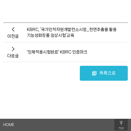
KBRC, ‘국가인적자원개발컨소시엄_천연추출물 활용
기능성화장품 임상시험’교육
이전글
'인체적용시험완료' KBRC 인증마크
다음글
목록으로
HOME
TOP