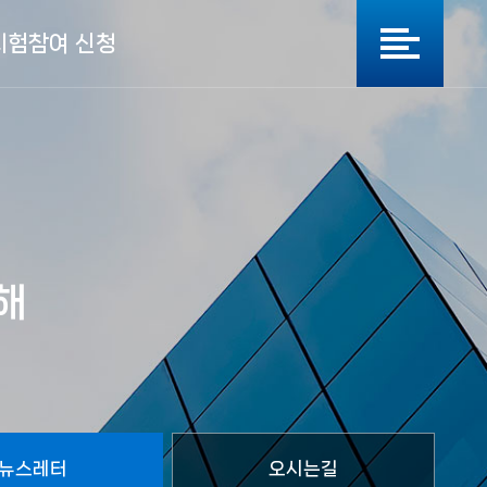
시험참여 신청
해
뉴스레터
오시는길